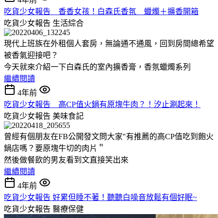
吃貨少女報告 香香女孩！白森氏香氛 蠟燭＋擴香開箱
吃貨少女報告
生活綜合
現代上班族在外租個人套房，無論通不通風，回到房間總希望
被香氣迎接吧？
今天就來介紹一下白森氏的室內擴香膏，香氛蠟燭系列
繼續閱讀
4年前
吃貨少女報告 高CP值火鍋有原塊牛肉？！汐止涮起來！
吃貨少女報告
美味食記
曾經有個朋友在FB公開發文問大家"有推薦的高CP值吃到飽火
鍋店嗎？要原塊牛切的肉片＂
然後做餐飲的男友看到文直接笑出來
繼續閱讀
4年前
吃貨少女報告 好累但睡不著！聽聽白噪音放鬆有個好眠~
吃貨少女報告
醫療保健