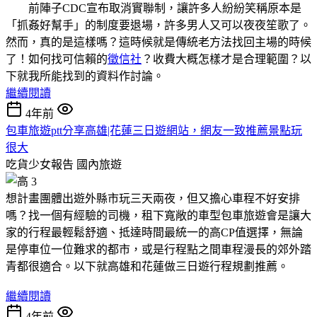
前陣子CDC宣布取消實聯制，讓許多人紛紛笑稱原本是
「抓姦好幫手」的制度要退場，許多男人又可以夜夜笙歌了。
然而，真的是這樣嗎？這時候就是傳統老方法找回主場的時候
了！如何找可信賴的
徵信社
？收費大概怎樣才是合理範圍？以
下就我所能找到的資料作討論。
繼續閱讀
4年前
包車旅遊ptt分享高雄|花蓮三日遊網站，網友一致推薦景點玩
很大
吃貨少女報告
國內旅遊
想計畫團體出遊外縣市玩三天兩夜，但又擔心車程不好安排
嗎？找一個有經驗的司機，租下寬敞的車型包車旅遊會是讓大
家的行程最輕鬆舒適、抵達時間最統一的高CP值選擇，無論
是停車位一位難求的都市，或是行程點之間車程漫長的郊外踏
青都很適合。以下就高雄和花蓮做三日遊行程規劃推薦。
繼續閱讀
4年前