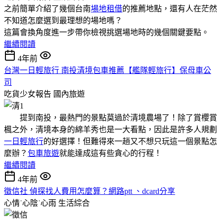
之前簡單介紹了幾個台南
場地租借
的推薦地點，還有人在茫然
不知道怎麼選到最理想的場地嗎？
這篇會換角度進一步帶你檢視挑選場地時的幾個關鍵要點。
繼續閱讀
4年前
台灣一日輕旅行 南投清境包車推薦【艦隊輕旅行】保母車公
司
吃貨少女報告
國內旅遊
提到南投，最熱門的景點莫過於清境農場了！除了賞櫻賞
楓之外，清境本身的綿羊秀也是一大看點，因此是許多人規劃
一日輕旅行
的好選擇！但難得來一趟又不想只玩這一個景點怎
麼辦？
包車旅遊
就能達成這有些貪心的行程！
繼續閱讀
4年前
徵信社 偵探找人費用怎麼算？網路ptt 、dcard分享
心情˙心陰˙心雨
生活綜合