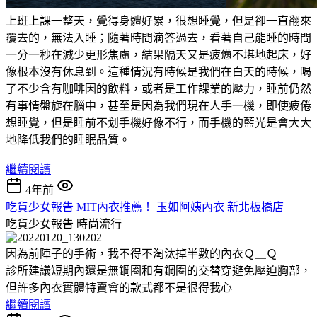
上班上課一整天，覺得身體好累，很想睡覺，但是卻一直翻來
覆去的，無法入睡；隨著時間滴答過去，看著自己能睡的時間
一分一秒在減少更形焦慮，結果隔天又是疲憊不堪地起床，好
像根本沒有休息到。這種情況有時候是我們在白天的時候，喝
了不少含有咖啡因的飲料，或者是工作課業的壓力，睡前仍然
有事情盤旋在腦中，甚至是因為我們現在人手一機，即使疲倦
想睡覺，但是睡前不划手機好像不行，而手機的藍光是會大大
地降低我們的睡眠品質。
繼續閱讀
4年前
吃貨少女報告 MIT內衣推薦！ 玉如阿姨內衣 新北板橋店
吃貨少女報告
時尚流行
因為前陣子的手術，我不得不淘汰掉半數的內衣Ｑ＿Ｑ
診所建議短期內還是無鋼圈和有鋼圈的交替穿避免壓迫胸部，
但許多內衣實體特賣會的款式都不是很得我心
繼續閱讀