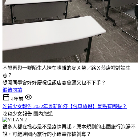
不想再與一群陌生人擠在嘈雜的麥Ｘ勞／路Ｘ莎店裡討論生
意？
想開同學會好好慶祝但飯店宴會廳又包不下手？
繼續閱讀
4年前
吃貨少女報告 2022年最新防疫【包車旅遊】景點有哪些？
吃貨少女報告
國內旅遊
很多人都在擔心是不是疫情再起，原本規劃的出國旅行泡湯不
說，可能連國內旅行的小確幸都被剝奪？