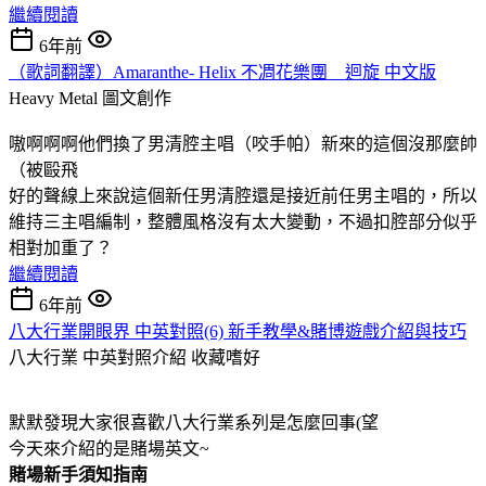
繼續閱讀
6年前
（歌詞翻譯）Amaranthe- Helix 不凋花樂團 迴旋 中文版
Heavy Metal
圖文創作
嗷啊啊啊他們換了男清腔主唱（咬手帕）新來的這個沒那麼帥
（被毆飛
好的聲線上來說這個新任男清腔還是接近前任男主唱的，所以
維持三主唱編制，整體風格沒有太大變動，不過扣腔部分似乎
相對加重了？
繼續閱讀
6年前
八大行業開眼界 中英對照(6) 新手教學&賭博遊戲介紹與技巧
八大行業 中英對照介紹
收藏嗜好
默默發現大家很喜歡八大行業系列是怎麼回事(望
今天來介紹的是賭場英文~
賭場新手須知指南