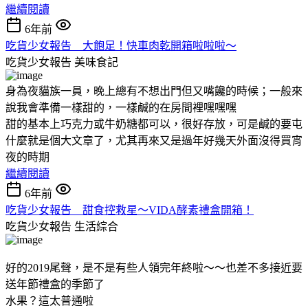
繼續閱讀
6年前
吃貨少女報告 大飽足！快車肉乾開箱啦啦啦～
吃貨少女報告
美味食記
身為夜貓族一員，晚上總有不想出門但又嘴饞的時候；一般來
說我會準備一樣甜的，一樣鹹的在房間裡嘿嘿嘿
甜的基本上巧克力或牛奶糖都可以，很好存放，可是鹹的要屯
什麼就是個大文章了，尤其再來又是過年好幾天外面沒得買宵
夜的時期
繼續閱讀
6年前
吃貨少女報告 甜食控救星～VIDA酵素禮盒開箱！
吃貨少女報告
生活綜合
好的2019尾聲，是不是有些人領完年終啦～～也差不多接近要
送年節禮盒的季節了
水果？這太普通啦