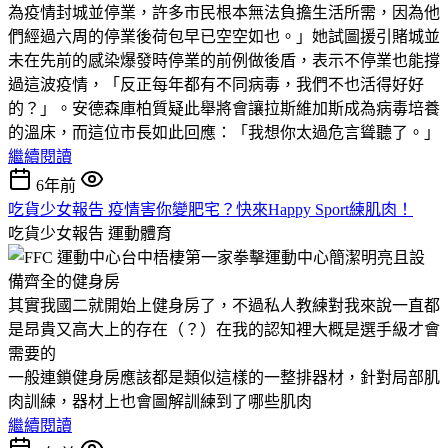
為疫情封城並停業，許多市民根本無法負擔生活所需，因為他
們經過六周的停業後荷包早已空空如也。」她試圖援引賭城並
未在先前的感染爆發時停業的前例做後盾，表示不停業也能撐
過這波疫情，「反正每年都有不同病毒，我們不也活得好好
的？」。安德森庫柏質疑此舉將會讓拉斯維加斯成為病毒培養
的溫床，而這位市長如此回應：「我想你太過危言聳聽了。」
繼續閱讀
6年前
吃貨少女報告 疫情害你變肥宅？快來Happy Sport練肌肉！
吃貨少女報告
運動體育
其實我國二就開始上健身房了，不過私人教練對我來說一直都
是昂貴又高大上的存在（？）在我的認知裡大概是選手級才會
需要的
一般連鎖健身房應該都是類似這樣的一整排器材，針對局部肌
肉訓練，器材上也會圖解訓練到了哪些肌肉
繼續閱讀