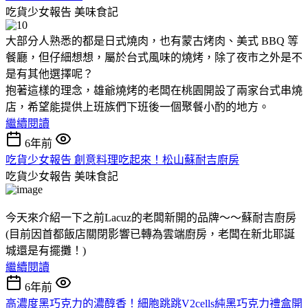
吃貨少女報告
美味食記
大部分人熟悉的都是日式燒肉，也有蒙古烤肉、美式 BBQ 等
餐廳，但仔細想想，屬於台式風味的燒烤，除了夜市之外是不
是有其他選擇呢？
抱著這樣的理念，雄爺燒烤的老闆在桃園開設了兩家台式串燒
店，希望能提供上班族們下班後一個聚餐小酌的地方。
繼續閱讀
6年前
吃貨少女報告 創意料理吃起來！松山蘇耐吉廚房
吃貨少女報告
美味食記
今天來介紹一下之前Lacuz的老闆新開的品牌～～蘇耐吉廚房
(目前因首都飯店關閉影響已轉為雲端廚房，老闆在新北耶誕
城還是有擺攤！)
繼續閱讀
6年前
高濃度黑巧克力的濃醇香！細胞跳跳V2cells純黑巧克力禮盒開