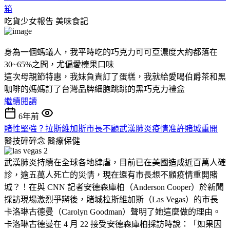
箱
吃貨少女報告
美味食記
身為一個螞蟻人，我平時吃的巧克力可可亞濃度大約都落在
30~65%之間，尤偏愛榛果口味
這次母親節特惠，我妹負責訂了蛋糕，我就給愛喝伯爵茶和黑
咖啡的媽媽訂了台灣品牌細胞跳跳的黑巧克力禮盒
繼續閱讀
6年前
賭性堅強？拉斯維加斯市長不顧武漢肺炎疫情准許賭城重開
醫技碎碎念
醫療保健
武漢肺炎持續在全球各地肆虐，目前已在美國造成近百萬人確
診，逾五萬人死亡的災情，現在還有市長想不顧疫情重開賭
城？！在與 CNN 記者安德森庫柏（Anderson Cooper）於新聞
採訪現場激烈爭辯後，賭城拉斯維加斯（Las Vegas）的市長
卡洛琳古德曼（Carolyn Goodman）聲明了她這麼做的理由。
卡洛琳古德曼在 4 月 22 接受安德森庫柏採訪時說：「如果因