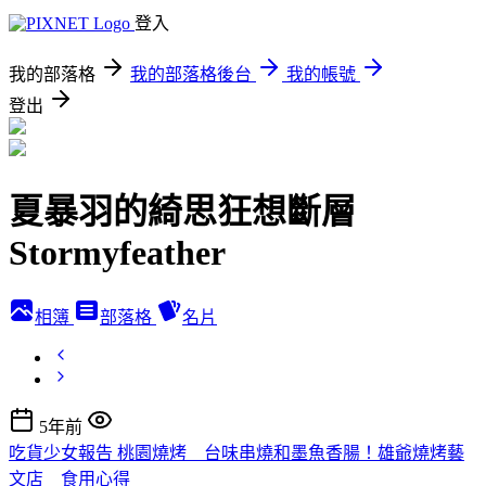
登入
我的部落格
我的部落格後台
我的帳號
登出
夏暴羽的綺思狂想斷層
Stormyfeather
相簿
部落格
名片
5年前
吃貨少女報告 桃園燒烤 台味串燒和墨魚香腸！雄爺燒烤藝
文店 食用心得