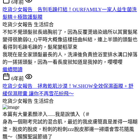
6年前
吃貨少女報告 告別毛躁打結！OURFAMILY一家人益生菌洗
髮精＋極致護髮膜
吃貨少女報告
生活綜合
不知不覺頭髮就長過胸前了，因為反覆燙過染過所以其實髮尾
變得很脆弱Q_Q平時大概像這樣扭曲糾結，連上半頭的頭髮也
看得到毛躁毛躁的，髮尾變稻草束
我現在是全家頭髮最長的人，洗澡後負責撿浴室排水溝口掉落
的一搓搓頭髮，因為一看長度就知道是我掉的，嚶嚶嚶
繼續閱讀
6年前
吃貨少女報告 拯救乾肌沙漠！W.SHOW全效保濕面膜 + 舒
緩保濕膠囊 讓你不再雪花紛飛～
吃貨少女報告
生活綜合
本篇有大量素顏滲入......我是說慎入（＃
身為一個剛考完試的混合肌，最近的我皮膚簡直是差得一塌糊
塗，脫皮的脫皮，粉刺的粉刺zzz脫皮那邊一掃還會雪花隨風
飄～（醒醒聖誕節過了