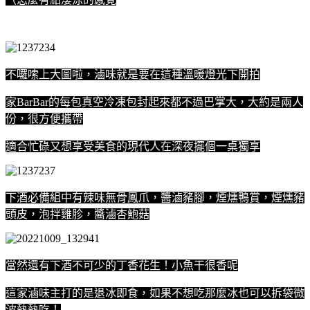
不囉嗦上大圖啦，滷味就是要在這種溫暖燈光下開拍
家BarBar的每包真空冷凍包封起來都不過巴掌大，大約是兩人
份，很方便攜帶
適合忙碌又想享受美食的現代人在深夜擺個一桌獨享
下酒必備組中有辣味無骨鳳爪，醬滷豬腳，煙燻鴨賞，煙燻豬
頭皮，泡拌雞胗，醬滷杏鮑菇
當然還有下酒不可少的丁香花生！小魚干很香呢
這家滷味主打的是退冰即食，如果不想吃那麼冰也可以拆袋微
波熱熱吃！