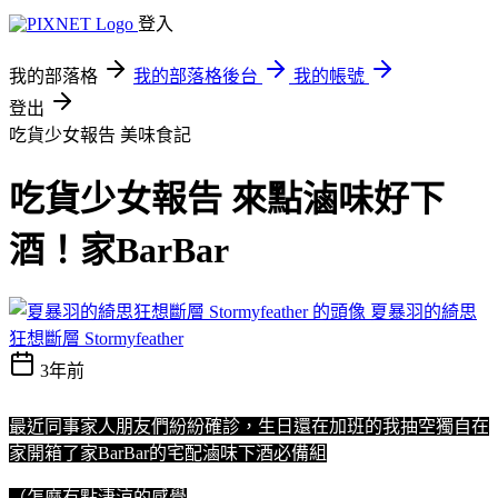
登入
我的部落格
我的部落格後台
我的帳號
登出
吃貨少女報告
美味食記
吃貨少女報告 來點滷味好下
酒！家BarBar
夏暴羽的綺思
狂想斷層 Stormyfeather
3年前
最近同事家人朋友們紛紛確診，生日還在加班的我抽空獨自在
家開箱了家BarBar的宅配滷味下酒必備組
（怎麼有點淒涼的感覺