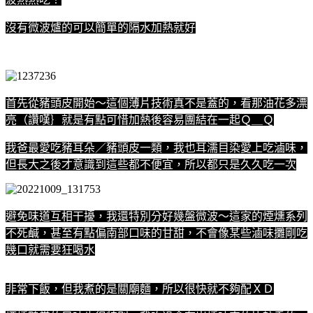
沒有微波爐的可以簡單的隔水加熱就好
首先從豬頭皮開始～這個薄片技術真不是蓋的，看那油花多漂
亮（讚嘆｝就是有點可惜加熱後容易團結在一起Ｑ＿Ｑ
我爸最愛吃豬耳朵／豬頭皮一類，我也耳濡目染愛上吃滷味，
但長大之後才意識到這些都不便宜，所以都只是久久吃一次
避免味道互相干擾，我還特別分好幾盤微波～這家的煙燻系列
不死鹹，甚至有點偏南部口味的甘甜，不會像某些滷味攤剛吃
幾口就需要狂喝水
非常下飯，但我煮的是關廟麵，所以很快就不夠配ＸＤ