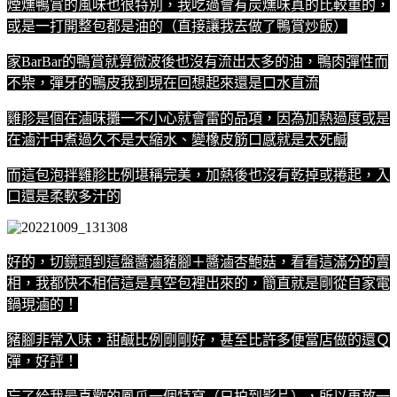
煙燻鴨賞的風味也很特別，我吃過會有炭燻味真的比較重的，
或是一打開整包都是油的（直接讓我去做了鴨賞炒飯）
家BarBar的鴨賞就算微波後也沒有流出太多的油，鴨肉彈性而
不柴，彈牙的鴨皮我到現在回想起來還是口水直流
雞胗是個在滷味攤一不小心就會雷的品項，因為加熱過度或是
在滷汁中煮過久不是大縮水、變橡皮筋口感就是太死鹹
而這包泡拌雞胗比例堪稱完美，加熱後也沒有乾掉或捲起，入
口還是柔軟多汁的
好的，切鏡頭到這盤醬滷豬腳＋醬滷杏鮑菇，看看這滿分的賣
相，我都快不相信這是真空包裡出來的，簡直就是剛從自家電
鍋現滷的！
豬腳非常入味，甜鹹比例剛剛好，甚至比許多便當店做的還Ｑ
彈，好評！
忘了給我最喜歡的鳳爪一個特寫（只拍到影片），所以再放一