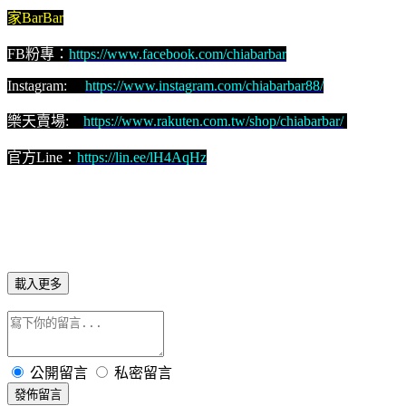
家BarBar
FB粉專：
https://www.facebook.com/chiabarbar
Instagram:
https://www.instagram.com/chiabarbar88/
樂天賣場:
https://www.rakuten.com.tw/shop/chiabarbar/
官方Line：
https://lin.ee/lH4AqHz
載入更多
公開留言
私密留言
發佈留言