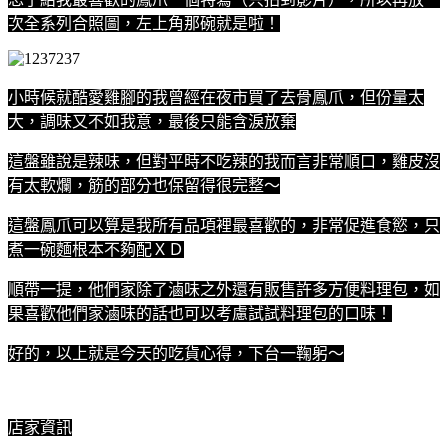
次全系列合照圖，左上角那碗就是啦！
小時候就酷愛雞腳的我曾經在夜市買了去骨鳳爪，但份量太
大，調味又不如我意，最後只能含淚放棄
這盤雖說是辣味，但對平時不吃辣的我而言非常順口，雞皮沒
有太軟爛，筋的部分也保留得很完整～
這盤鳳爪可以算是我所有品項裡最喜歡的，非常促進食慾，只
煮一碗麵根本不夠配ＸＤ
順帶一提，他們家除了滷味之外還有販售許多方便料理包，如
果喜歡他們家滷味的話也可以考慮試試料理包的口味！
好的，以上就是今天的吃貨心得，下台一鞠躬～
店家資訊