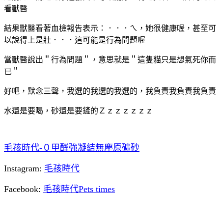
看獸醫
結果獸醫看著血檢報告表示：．．．ㄟ，她很健康喔，甚至可
以說得上是壯．．．這可能是行為問題喔
當獸醫說出＂行為問題＂，意思就是＂這隻貓只是想氣死你而
已＂
好吧，默念三聲，我選的我選的我選的，我負責我負責我負責
水還是要喝，砂還是要鏟的Ｚｚｚｚｚｚｚ
毛孩時代-０甲醛強凝結無塵原礦砂
Instagram:
毛孩時代
Facebook:
毛孩時代Pets times