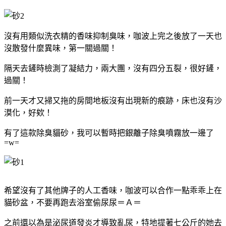
沒有用類似洗衣精的香味抑制臭味，咖波上完之後放了一天也
沒散發什麼異味，第一關過關！
隔天去鏟時檢測了凝結力，兩大團，沒有四分五裂，很好鏟，
過關！
前一天才又掃又拖的房間地板沒有出現新的痕跡，床也沒有沙
漠化，好欸！
有了這款除臭貓砂，我可以暫時把銀離子除臭噴霧放一邊了
=w=
希望沒有了其他牌子的人工香味，咖波可以合作一點乖乖上在
貓砂盆，不要再跑去浴室偷尿尿＝Ａ＝
之前還以為是泌尿道發炎才導致亂尿，特地提著七公斤的她去