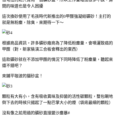
間的味道也是令人困擾
這次換砂使用了毛孩時代新推出的0甲醛強凝結礦砂！主打的
就是無粉塵，除臭，來期待一下～
根據商品資訊，許多礦砂廠商為了降低粉塵量，會噴灑致癌的
甲醛（對，新家裝潢三合板會釋出的東西）
這款礦砂就在不添加甲醛的情況下同時降低了粉塵量，聽起來
還不錯吧？
來鋪平咖波的貓砂盆！
顆粒有大有小，含有吸收異味及抑菌的活性碳顆粒，整包唰地
倒下去的時候只揚起了一點巴掌大小的煙（袋底最細的顆粒）
沒有像之前用過的礦砂直接變沙塵暴#