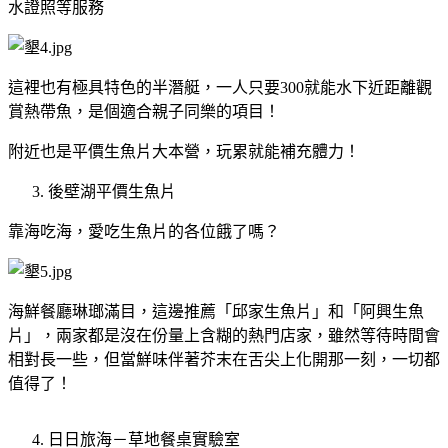
水證照等服務
這裡也有極具特色的半潛艇，一人只要
300
就能水下近距離觀
賞熱帶魚，是個適合親子同樂的項目！
附近也是平價生魚片大本營，玩累就能補充體力！
後壁湖平價生魚片
靠海吃海，愛吃生魚片的各位餓了嗎？
海鮮餐廳琳瑯滿目，這邊推薦「邱家生魚片」和「阿興生魚
片」，兩家都是沒在份量上含糊的熱門店家，雖然等待時間會
相對長一些，但當鮮味伴著芥末在舌尖上化開那一刻，一切都
值得了！
日日旅海－草地餐桌實驗室