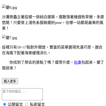
沙灘旁矗立著這樣一排純白建築，還散落著幾個牧草捲，多麼
悠閒！只要穿上淺色系服裝擺好
pose
，往哪一站都是最美的風
景！
這裡只有
10~17
點對外開放，豐富的菜單選項充滿巧思，適合
在海風下配著海景緩慢消化。
你找到了想去的景點了嗎？還等什麼，
包車
包起來，墾丁
我就來！
載入更多
公開留言
私密留言