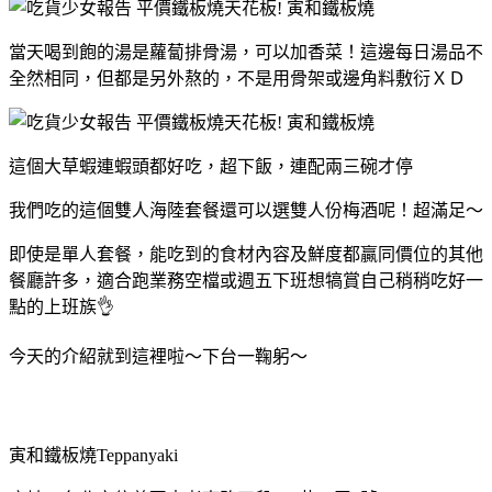
當天喝到飽的湯是蘿蔔排骨湯，可以加香菜！這邊每日湯品不
全然相同，但都是另外熬的，不是用骨架或邊角料敷衍ＸＤ
這個大草蝦連蝦頭都好吃，超下飯，連配兩三碗才停
我們吃的這個雙人海陸套餐還可以選雙人份梅酒呢！超滿足～
即使是單人套餐，能吃到的食材內容及鮮度都贏同價位的其他
餐廳許多，適合跑業務空檔或週五下班想犒賞自己稍稍吃好一
點的上班族👌
今天的介紹就到這裡啦～下台一鞠躬～
寅和鐵板燒Teppanyaki