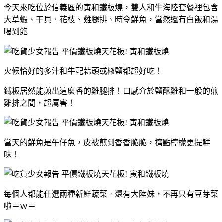
今天來吃位於信義區的寅和鐵板燒，雙人和牛海陸套餐裡包含
大草蝦、干貝、花枝、雞腿排、時令鮮魚，當然還有白飯和湯
喝到飽
火候恰好的多汁和牛配蒜頭或椒鹽都超好吃！
鐵板居然能煎出這麼香的雞腿排！口感介於鹽酥雞和一般的煎
雞排之間，超厲害！
當天的鮮魚是午仔魚，皮被煎到香香脆脆，擠點檸檬更提鮮
味！
每個人都能任選兩種新鮮蔬菜，還有大陸妹，不再只有豆芽菜
啦＝ｗ＝