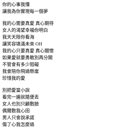
你的心事我懂
讓我為你實現每一個夢
我的心需要真愛 真心期待
女人的渴望幸福你明白
我天天陪你看海
讓笑容填滿未來 OH
我的心只要真愛 真心關懷
如果愛就要勇敢別再分開
不管會有多少阻礙
我會陪你飛過懸崖
珍惜我的愛
別把愛當小說
看完一遍就隨便丟
女人也別只顧敷臉
偶爾敷我心田
男人只會說承諾
傷了心我怎麼過