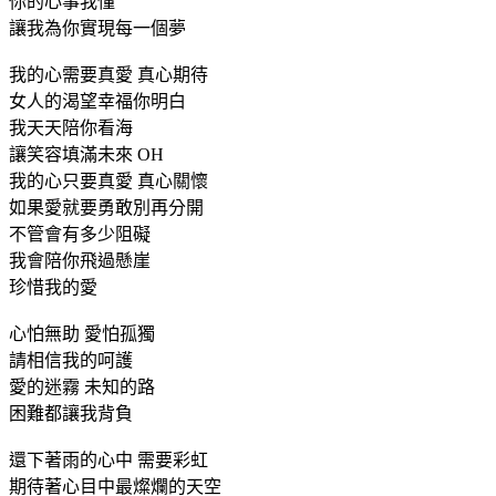
你的心事我懂
讓我為你實現每一個夢
我的心需要真愛 真心期待
女人的渴望幸福你明白
我天天陪你看海
讓笑容填滿未來 OH
我的心只要真愛 真心關懷
如果愛就要勇敢別再分開
不管會有多少阻礙
我會陪你飛過懸崖
珍惜我的愛
心怕無助 愛怕孤獨
請相信我的呵護
愛的迷霧 未知的路
困難都讓我背負
還下著雨的心中 需要彩虹
期待著心目中最燦爛的天空