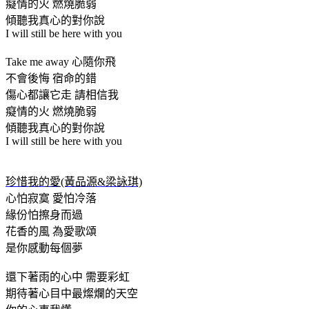
癡情的火 燃燒脆弱
傾聽我真心的對你說
I will still be here with you
Take me away 心隨你飛
不會後悔 宿命的錯
傷心都讓它走 請相信我
癡情的火 燃燒脆弱
傾聽我真心的對你說
I will still be here with you
珍惜我的愛(黃品源&梁詠琪)
心怕寂寞 愛怕冷落
緣份怕擦身而過
花香的風 為愛歌頌
是你感動每個夢
還下著雨的心中 需要彩虹
期待著心目中最燦爛的天空