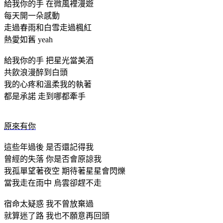
給我你的手 在微風裡漫遊
每天開一朵感動
走過春雨和白雪走過楓紅
熱愛如舊 yeah
給我你的手 把星光當美酒
共飲浪漫醉到白頭
我的心疼和溫柔我的執著
都是承諾 走到哪都牽手
原來有你
這些年過後 是否還記得我
曾經的失落 你是否會原諒我
我孤單望著夜空 期待著星星會閃爍
當我走在雨中 烏雲卻趕不走
宿命太疑惑 我不曾放棄過
就算迷了路 我也不願意再回頭