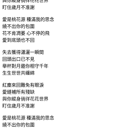
與你縱身徜徉花花世界
盯住歲月不准謝
愛是桃花源 種滿我的思念
繞不出你的包圍
花不肯凋萎 心不停的飛
愛到底頭也不回
失去獲得瀟灑一瞬間
回頭出口已不見
舉杯對月邀你相守千年
生生世世共纏綿
紅塵來回難免有眼淚
愛縫補所有殘缺
與你縱身徜徉花花世界
盯住歲月不准謝
愛是桃花源 種滿我的思念
繞不出你的包圍