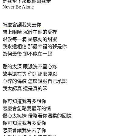
是我留下來或你跟我走
Never Be Alone
怎麼會讓我失去你
閉上眼睛 沉醉在你的愛裡
眼淚每一滴 是感動的甜蜜
我永遠相信 那最幸福的夢是你
為何最後 卻不能在一起
愛的太深 眼淚洗不盡心疼
故事還在等 你別那麼殘忍
心碎的傷痕 怎麼說服自己承認
我太認真 還是真的笨
你可知道我有多想你
怎麼會忽略我最深的情
傷心太擁擠 侵略著你溫柔的回憶
你可知道我有多愛你
怎麼會讓我失去了你