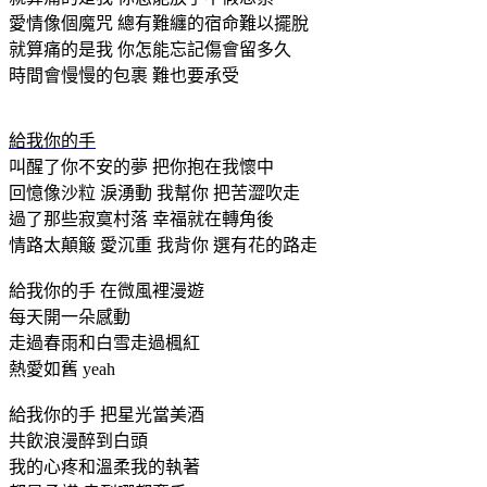
愛情像個魔咒 總有難纏的宿命難以擺脫
就算痛的是我 你怎能忘記傷會留多久
時間會慢慢的包裹 難也要承受
給我你的手
叫醒了你不安的夢 把你抱在我懷中
回憶像沙粒 淚湧動 我幫你 把苦澀吹走
過了那些寂寞村落 幸福就在轉角後
情路太顛簸 愛沉重 我背你 選有花的路走
給我你的手 在微風裡漫遊
每天開一朵感動
走過春雨和白雪走過楓紅
熱愛如舊 yeah
給我你的手 把星光當美酒
共飲浪漫醉到白頭
我的心疼和溫柔我的執著