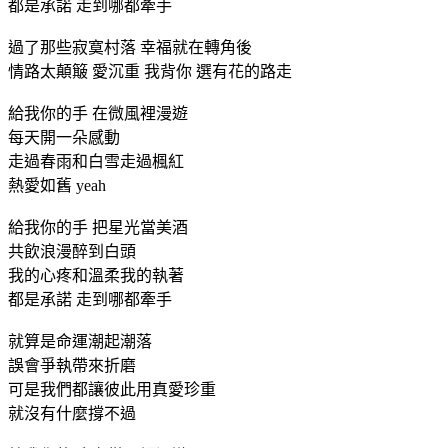
都是承諾 走到哪都牽手
過了那些寂寞村落 幸福就在轉角後
情路太顛簸 愛沉重 我背你 選有花的路走
給我你的手 在微風裡漫遊
每天開一朵感動
走過春雨和白雪走過楓紅
熱愛如舊 yeah
給我你的手 把星光當美酒
共飲浪漫醉到白頭
我的心疼和溫柔我的執著
都是承諾 走到哪都牽手
就算是命運潮起潮落
誤會爭執帶來折磨
可是我們都讓彼此用真愛珍重
就沒有什麼撐不過