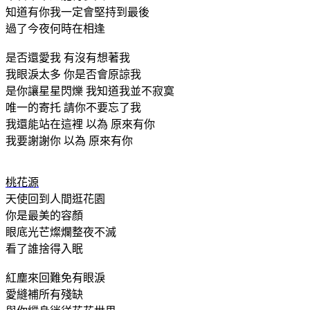
知道有你我一定會堅持到最後
過了今夜何時在相逢
是否還愛我 有沒有想著我
我眼淚太多 你是否會原諒我
是你讓星星閃爍 我知道我並不寂寞
唯一的寄托 請你不要忘了我
我還能站在這裡 以為 原來有你
我要謝謝你 以為 原來有你
桃花源
天使回到人間逛花園
你是最美的容顏
眼底光芒燦爛整夜不滅
看了誰捨得入眠
紅塵來回難免有眼淚
愛縫補所有殘缺