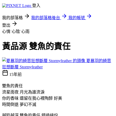
登入
我的部落格
我的部落格後台
我的帳號
登出
心情˙心陰˙心雨
黃品源 雙魚的責任
夏暴羽的綺思
狂想斷層 Stormyfeather
15年前
雙魚的責任
流星雨夜 月光為誰流淚
你的香味 還留在我心裡陶醉 好美
時間倒退 夢幻不滅
越陷越深 雙魚的責任 錯過緣份